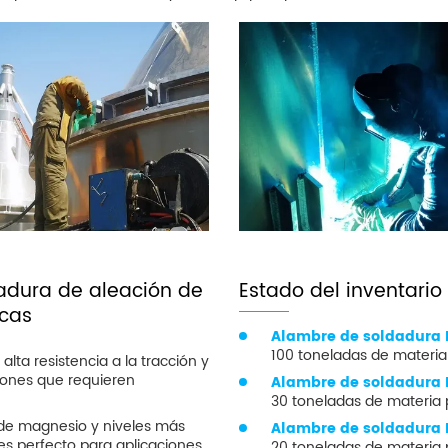
dura de aleación de
Estado del inventario
icas
Alambre de soldadura 
100 toneladas de materia
alta resistencia a la tracción y
aciones que requieren
Alambre de soldadura 
30 toneladas de materia
 de magnesio y niveles más
Alambre de soldadura 
s perfecto para aplicaciones
20 toneladas de materia