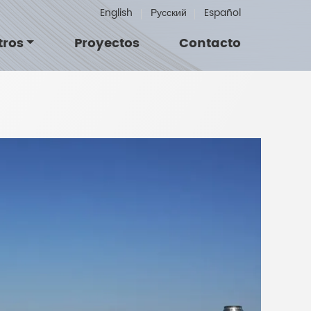
English
Русский
Español
tros
Proyectos
Contacto