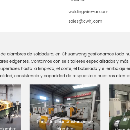
Province
weldingwire-ar.com
sales@cwhj.com
ón de alambres de soldadura, en Chuanwang gestionamos todo n
res exigentes. Contamos con seis talleres especializados y má
uperficies hasta la limpieza, el corte, el bobinado y el embalaj
alidad, consistencia y capacidad de respuesta a nuestros cliente
Línea de desincrustación de
 alambre
alambre