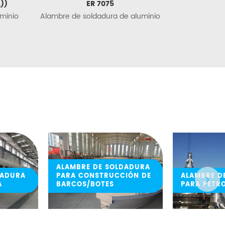
))
ER 7075
minio
Alambre de soldadura de aluminio
ALAMBRE DE SOLDADURA
DADURA
PARA CONSTRUCCIÓN DE
ALAMBRE D
A
BARCOS/BOTES
PARA PETR