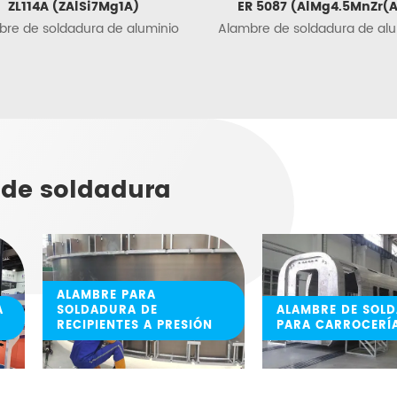
ZL114A (ZAlSi7Mg1A)
ER 5087 (AlMg4.5MnZr(A
bre de soldadura de aluminio
Alambre de soldadura de alu
 de soldadura
ALAMBRE PARA
A
SOLDADURA DE
ALAMBRE DE SOL
RECIPIENTES A PRESIÓN
PARA CARROCERÍ