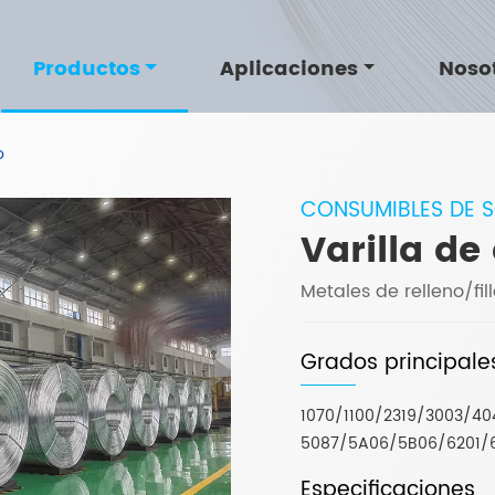
Productos
Aplicaciones
Noso
o
CONSUMIBLES DE 
Varilla d
Metales de relleno/fi
Grados principale
1070/1100/2319/3003/4
5087/5A06/5B06/6201/6
Especificaciones