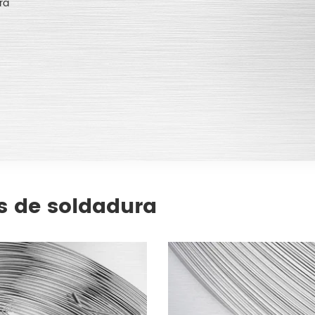
ra
as de soldadura