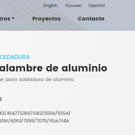
English
Русский
Español
tros
Proyectos
Contacto
SOLDADURA
e alambre de aluminio
ller para soldadura de aluminio
s
043/4047/5356/5183/5556/5554/
061/6063/7055/7075/101A/114A