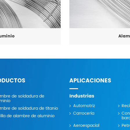
uminio
Alamb
ODUCTOS
APLICACIONES
Industrias
ambre de soldadura de
minio
Automotriz
Reci
mbre de soldadura de titanio
Carrocería
Con
illa de alambre de aluminio
bar
Aeroespacial
Pet