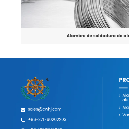
Alambre de soldadura de al
PR
Al
alu
Ala
sales@cwhj.com
Var
+86-371-60202203