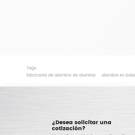
Tags:
fabricante de alambre de aluminio
alambre en bob
¿Desea solicitar una
cotización?