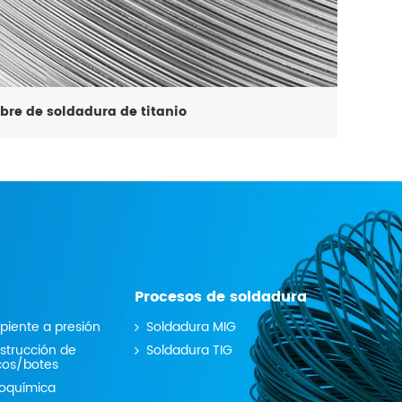
re de soldadura de titanio
Procesos de soldadura
piente a presión
Soldadura MIG
strucción de
Soldadura TIG
cos/botes
roquímica